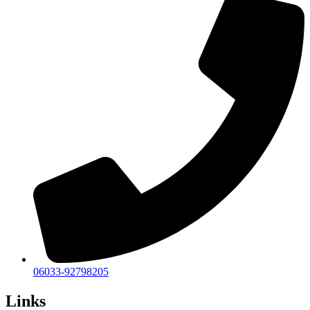
06033-92798205
Links